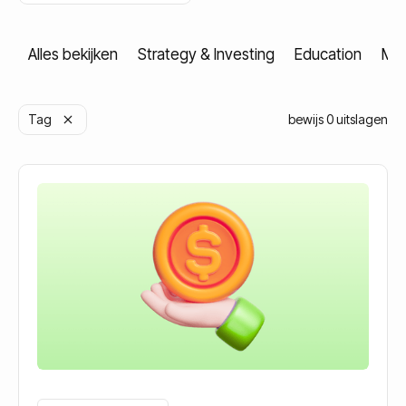
Krijg gratis toegang
Alles bekijken
Strategy & Investing
Education
Mar
Tag
bewijs
0
uitslagen