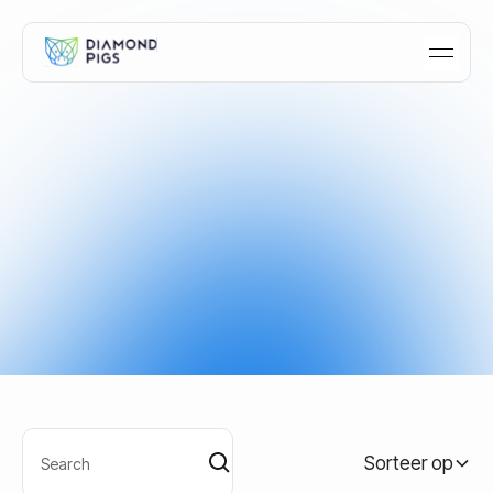
Articles tagged with
"Investeren"
Wat vertelt de
cryptomarkt je op dit
moment?
Krijg gratis toegang tot ons AI-gestuurde
dashboard met de laatste marktconsensus,
Sorteer op
Bitcoin-inzichten en belangrijke
marktindicatoren. Elke 4 uur bijgewerkt.