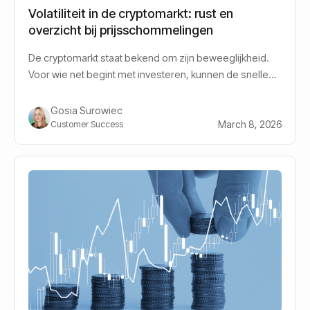
Volatiliteit in de cryptomarkt: rust en
overzicht bij prijsschommelingen
De cryptomarkt staat bekend om zijn beweeglijkheid.
Voor wie net begint met investeren, kunnen de snelle
prijsveranderingen, ook wel volatiliteit genoemd,
overweldigend overkomen. Waar traditionele markten
Gosia Surowiec
vaak geleidelijke bewegingen laten zien, kan de waarde
March 8, 2026
Customer Success
van digitale activa binnen enkele uren verschuiven.