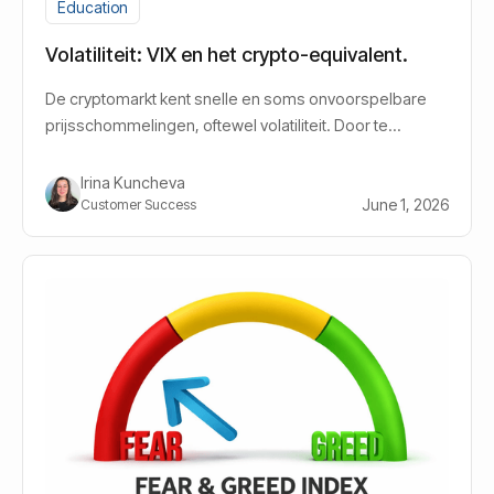
Education
Volatiliteit: VIX en het crypto-equivalent.
De cryptomarkt kent snelle en soms onvoorspelbare
prijsschommelingen, oftewel volatiliteit. Door te
begrijpen hoe volatiliteit werkt, krijg je meer grip: niet
door schommelingen te vermijden, maar door ze te
Irina Kuncheva
herkennen en in je voordeel te gebruiken, ook als
June 1, 2026
Customer Success
starter.