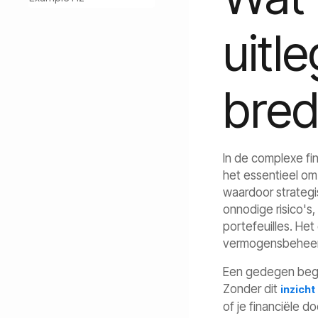
uitl
bred
In de complexe fin
het essentieel om
waardoor strategis
onnodige risico's
portefeuilles. He
vermogensbeheer
Een gedegen begri
Zonder dit
inzicht
of je financiële d