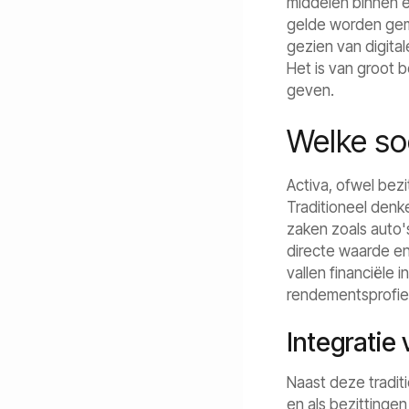
middelen binnen ee
gelde worden gem
gezien van digita
Het is van groot b
geven.
Welke soo
Activa, ofwel bez
Traditioneel denk
zaken zoals auto'
directe waarde en
vallen financiële 
rendementsprofiel
Integratie 
Naast deze tradit
en als bezittinge