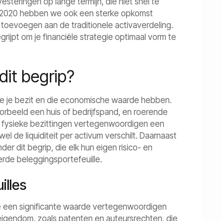
esteringen op lange termijn, die niet snel te
s 2020 hebben we ook een sterke opkomst
e toevoegen aan de traditionele activaverdeling.
rijpt om je financiële strategie optimaal vorm te
dit begrip?
ie je bezit en die economische waarde hebben.
oorbeeld een huis of bedrijfspand, en roerende
ze fysieke bezittingen vertegenwoordigen een
 de liquiditeit per activum verschilt. Daarnaast
er dit begrip, die elk hun eigen risico- en
erde beleggingsportefeuille.
illes
 die een significante waarde vertegenwoordigen
 eigendom, zoals patenten en auteursrechten, die