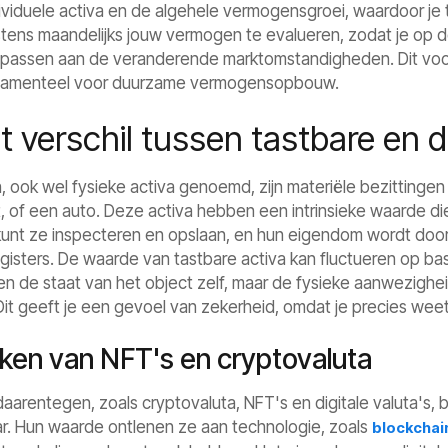
ividuele activa en de algehele vermogensgroei, waardoor je t
tens maandelijks jouw vermogen te evalueren, zodat je op de
anpassen aan de veranderende marktomstandigheden. Dit voo
ndamenteel voor duurzame vermogensopbouw.
t verschil tussen tastbare en 
 ook wel fysieke activa genoemd, zijn materiële bezittingen 
, of een auto. Deze activa hebben een intrinsieke waarde die
kunt ze inspecteren en opslaan, en hun eigendom wordt doorg
isters. De waarde van tastbare activa kan fluctueren op b
 de staat van het object zelf, maar de fysieke aanwezighe
it geeft je een gevoel van zekerheid, omdat je precies weet 
en van NFT's en cryptovaluta
aarentegen, zoals cryptovaluta, NFT's en digitale valuta's, b
aar. Hun waarde ontlenen ze aan technologie, zoals
blockchai