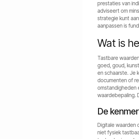
prestaties van ind
adviseert om mins
strategie kunt a
aanpassen is fu
Wat is he
Tastbare waarden,
goed, goud, kunst
en schaarste. Je 
documenten of reg
omstandigheden en
waardebepaling. D
De kenmerk
Digitale waarden d
niet fysiek tastb