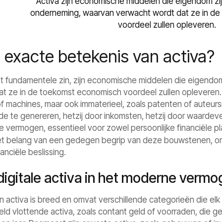
Activa zijn economische middelen die eigendom zij
onderneming, waarvan verwacht wordt dat ze in d
voordeel zullen opleveren.
e exacte betekenis van activa?
st fundamentele zin, zijn economische middelen die eigendom
t ze in de toekomst economisch voordeel zullen opleveren. 
 machines, maar ook immaterieel, zoals patenten of auteursr
e te genereren, hetzij door inkomsten, hetzij door waardeve
 vermogen, essentieel voor zowel persoonlijke financiële pla
 het belang van een gedegen begrip van deze bouwstenen, o
nciële beslissing.
 digitale activa in het moderne verm
an activa is breed en omvat verschillende categorieën die el
eld vlottende activa, zoals contant geld of voorraden, die g