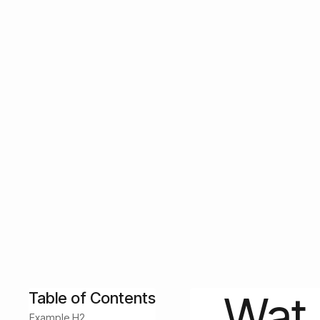
uitleg voor wie z
breder wil spreid
Wat is activa? Ontdek wat activa zijn, van traditionel
sterke financiële strategie.
June 15, 2026
Customer Success
Wat 
Table of Contents
Example H2