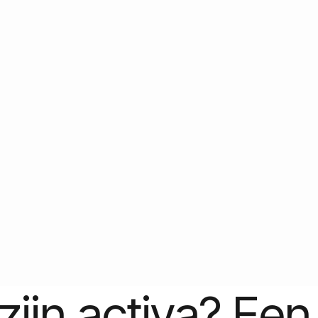
ijn vermogen
en
e beleggingen tot crypto en NFT’s, en bouw aan een
zijn activa? Ee