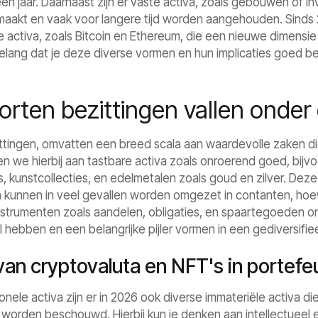
n jaar. Daarnaast zijn er vaste activa, zoals gebouwen of inv
aakt en vaak voor langere tijd worden aangehouden. Sind
le activa, zoals Bitcoin en Ethereum, die een nieuwe dimensi
elang dat je deze diverse vormen en hun implicaties goed beg
rten bezittingen vallen onder 
ittingen, omvatten een breed scala aan waardevolle zaken d
en we hierbij aan tastbare activa zoals onroerend goed, bijv
s, kunstcollecties, en edelmetalen zoals goud en zilver. De
 kunnen in veel gevallen worden omgezet in contanten, hoewel
instrumenten zoals aandelen, obligaties, en spaartegoeden ond
 hebben en een belangrijke pijler vormen in een gediversifie
van cryptovaluta en NFT's in portefeu
ionele activa zijn er in 2026 ook diverse immateriële activa
n worden beschouwd. Hierbij kun je denken aan intellectueel