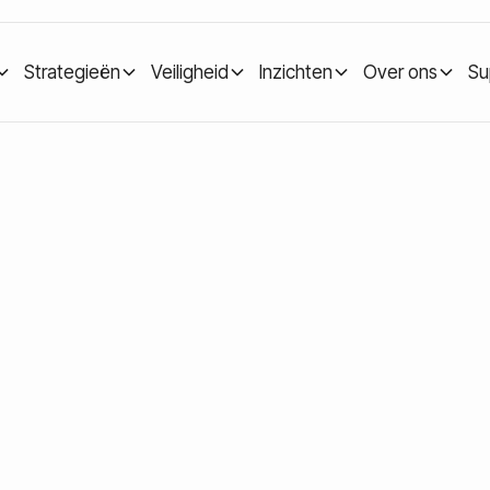
Strategieën
Veiligheid
Inzichten
Over ons
Su
complete uitleg voor wie zijn vermogen breder wil spreiden
Een complete