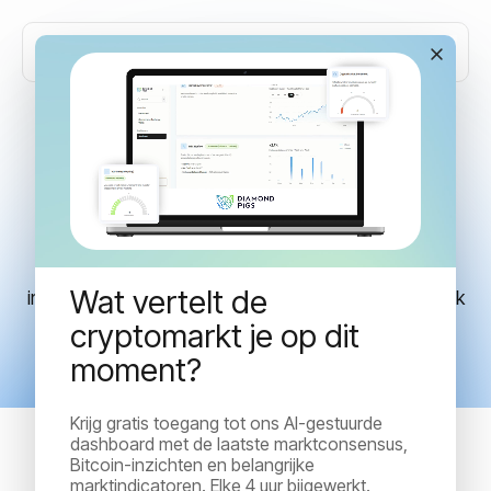
Transparantie & kosten
Bij Diamond Pigs geloven we dat vertrouwen begint
met duidelijkheid. Ons platform is ontworpen om
volledige transparantie te bieden, zodat jouw
Wat vertelt de
investeringservaring zo voorspelbaar en overzichtelijk
mogelijk is.
cryptomarkt je op dit
moment?
Krijg gratis toegang tot ons AI-gestuurde
dashboard met de laatste marktconsensus,
Bitcoin-inzichten en belangrijke
marktindicatoren. Elke 4 uur bijgewerkt.