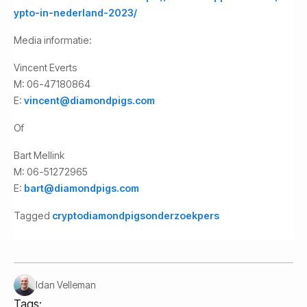
ypto-in-nederland-2023/
Media informatie:
Vincent Everts
M: 06-47180864
E:
vincent@diamondpigs.com
Of
Bart Mellink
M: 06-51272965
E:
bart@diamondpigs.com
Tagged
crypto
diamondpigs
onderzoek
pers
Idan Velleman
Tags: