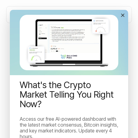
Persbericht: Nederlanders
laten oren niet hangen naar
negatief cryptoimago en
What's the Crypto
advies van banken
Market Telling You Right
Now?
August 1, 2023 Nederlands cryptobezit groeide
exponentieel: van 400.000 (3%) in 2018 naar 2.1
Access our free AI-powered dashboard with
miljoen in 2023 (15%) Amsterdam, 1 augustus 2023 –
the latest market consensus, Bitcoin insights,
Na de...
and key market indicators. Update every 4
hours.