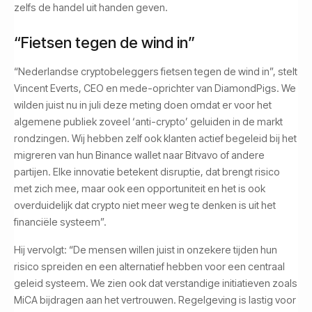
zelfs de handel uit handen geven.
“Fietsen tegen de wind in”
“Nederlandse cryptobeleggers fietsen tegen de wind in”, stelt
Vincent Everts, CEO en mede-oprichter van DiamondPigs. We
wilden juist nu in juli deze meting doen omdat er voor het
algemene publiek zoveel ‘anti-crypto’ geluiden in de markt
rondzingen. Wij hebben zelf ook klanten actief begeleid bij het
migreren van hun Binance wallet naar Bitvavo of andere
partijen. Elke innovatie betekent disruptie, dat brengt risico
met zich mee, maar ook een opportuniteit en het is ook
overduidelijk dat crypto niet meer weg te denken is uit het
financiële systeem”.
Hij vervolgt: “De mensen willen juist in onzekere tijden hun
risico spreiden en een alternatief hebben voor een centraal
geleid systeem. We zien ook dat verstandige initiatieven zoals
MiCA bijdragen aan het vertrouwen. Regelgeving is lastig voor