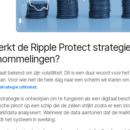
rkt de Ripple Protect strategie 
hommelingen?
at bekend om zijn volatiliteit. Dit is een duur woord voor het f
n. Voor wie niet de hele dag naar een scherm wil staren o
.
trategie uitkomst
 strategie is ontworpen om te fungeren als een digitaal be
he piloot op een schip die de zeilen strijkt zodra er een sto
rktdata analyseert. Wanneer de data aantonen dat de markt
dt het systeem in werking.