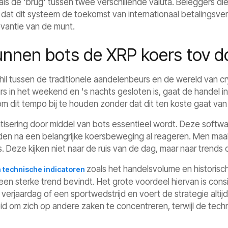
 als de 'brug' tussen twee verschillende valuta. Beleggers d
 dat dit systeem de toekomst van internationaal betalingsve
evantie van de munt.
unnen bots de XRP koers tov do
hil tussen de traditionele aandelenbeurs en de wereld van cryp
 in het weekend en 's nachts gesloten is, gaat de handel i
om dit tempo bij te houden zonder dat dit ten koste gaat van 
atisering door middel van bots essentieel wordt. Deze soft
den na een belangrijke koersbeweging al reageren. Men maa
s. Deze kijken niet naar de ruis van de dag, maar naar trends 
zoals het handelsvolume en historisc
 technische indicatoren
 een sterke trend bevindt. Het grote voordeel hiervan is consi
verjaardag of een sportwedstrijd en voert de strategie altijd
eid om zich op andere zaken te concentreren, terwijl de tec