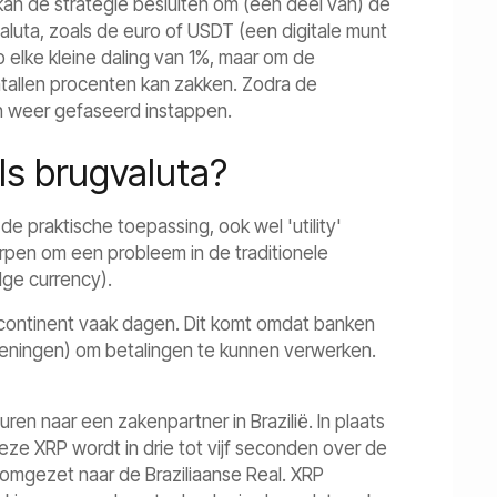
 kan de strategie besluiten om (een deel van) de
aluta, zoals de euro of USDT (een digitale munt
op elke kleine daling van 1%, maar om de
ntallen procenten kan zakken. Zodra de
n weer gefaseerd instappen.
ls brugvaluta?
e praktische toepassing, ook wel 'utility'
orpen om een probleem in de traditionele
dge currency).
r continent vaak dagen. Dit komt omdat banken
keningen) om betalingen te kunnen verwerken.
uren naar een zakenpartner in Brazilië. In plaats
ze XRP wordt in drie tot vijf seconden over de
omgezet naar de Braziliaanse Real. XRP