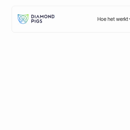
Hoe het werkt
Home
Blog
Education
XRP koers tov dollar: 
XRP koers tov doll