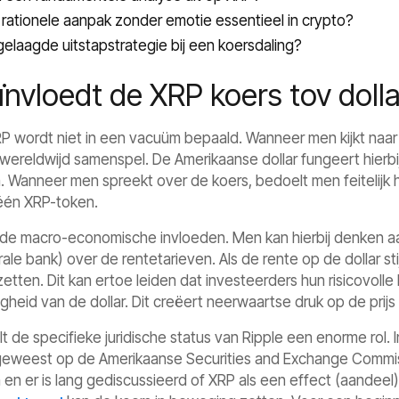
rationele aanpak zonder emotie essentieel in crypto?
elaagde uitstapstrategie bij een koersdaling?
eïnvloedt de XRP koers tov dol
P wordt niet in een vacuüm bepaald. Wanneer men kijkt naa
wereldwijd samenspel. De Amerikaanse dollar fungeert hierbij 
n. Wanneer men spreekt over de koers, bedoelt men feitelij
één XRP-token.
r de macro-economische invloeden. Men kan hierbij denken a
le bank) over de rentetarieven. Als de rente op de dollar sti
etten. Dit kan ertoe leiden dat investeerders hun risicovolle
igheid van de dollar. Dit creëert neerwaartse druk op de prijs
de specifieke juridische status van Ripple een enorme rol. I
 geweest op de Amerikaanse Securities and Exchange Commis
 en er is lang gediscussieerd of XRP als een effect (aandeel