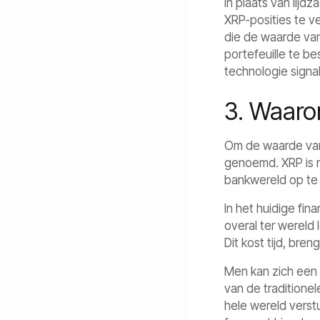
In plaats van lij
XRP-posities te v
die de waarde van 
portefeuille te b
technologie signa
3. Waaro
Om de waarde van 
genoemd. XRP is n
bankwereld op te 
In het huidige fi
overal ter wereld
Dit kost tijd, bre
Men kan zich een s
van de traditione
hele wereld verst