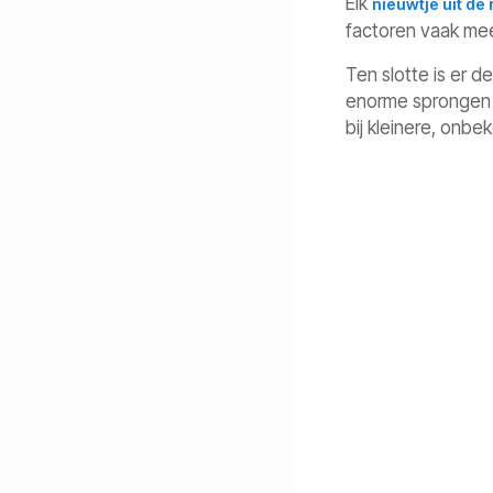
Elk
nieuwtje uit de
factoren vaak mee
Ten slotte is er d
enorme sprongen m
bij kleinere, onb