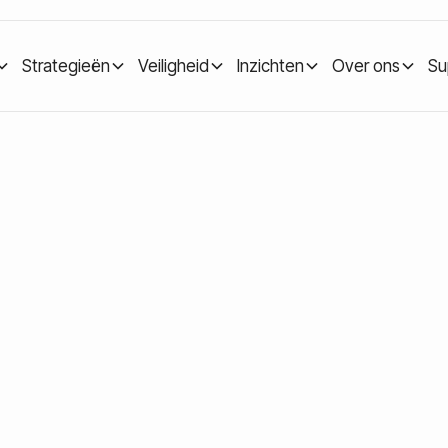
Strategieën
Veiligheid
Inzichten
Over ons
Su
Een gids voor rust en overzicht in de cryptomarkt
ar: Een gids voor