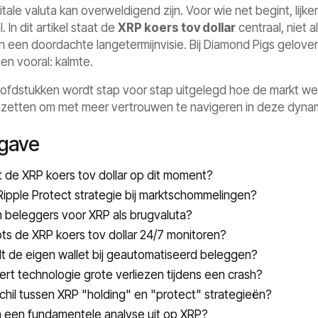
tale valuta kan overweldigend zijn. Voor wie net begint, lij
. In dit artikel staat de
XRP koers tov dollar
centraal, niet a
 een doordachte langetermijnvisie. Bij Diamond Pigs gelove
en vooral: kalmte.
ofdstukken wordt stap voor stap uitgelegd hoe de markt wer
inzetten om met meer vertrouwen te navigeren in deze dyn
gave
 de XRP koers tov dollar op dit moment?
ipple Protect strategie bij marktschommelingen?
 beleggers voor XRP als brugvaluta?
s de XRP koers tov dollar 24/7 monitoren?
lt de eigen wallet bij geautomatiseerd beleggen?
ert technologie grote verliezen tijdens een crash?
schil tussen XRP "holding" en "protect" strategieën?
 een fundamentele analyse uit op XRP?