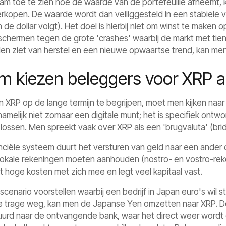
dzaam toe te zien hoe de waarde van de portefeuille afneemt,
erkopen. De waarde wordt dan veiliggesteld in een stabiele v
de dollar volgt). Het doel is hierbij niet om winst te maken 
eschermen tegen de grote 'crashes' waarbij de markt met tie
len ziet van herstel en een nieuwe opwaartse trend, kan me
m kiezen beleggers voor XRP a
XRP op de lange termijn te begrijpen, moet men kijken naar d
amelijk niet zomaar een digitale munt; het is specifiek ontw
lossen. Men spreekt vaak over XRP als een 'brugvaluta' (bri
nanciële systeem duurt het versturen van geld naar een ande
 lokale rekeningen moeten aanhouden (nostro- en vostro-re
ngt hoge kosten met zich mee en legt veel kapitaal vast.
cenario voorstellen waarbij een bedrijf in Japan euro's wil st
le trage weg, kan men de Japanse Yen omzetten naar XRP. De
uurd naar de ontvangende bank, waar het direct weer wordt 