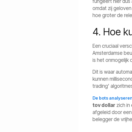
fungeert hier dus
omdat zij geloven
hoe groter de rel
4. Hoe k
Een cruciaal versc
Amsterdamse beurs
is het onmogelijk 
Dit is waar autom
kunnen millisecon
trading' algoritme
De bots analyseren
tov dollar
zich in
afgeleid door een 
belegger de vrijh