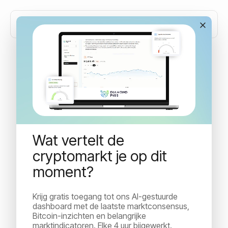
De correlatie tussen de
aandelenmarkt en Bitcoin
Wat vertelt de
Hebben we ooit een nauwere correlatie gezien tussen
Nasdaq en de aandelenmarkt? En wat betekent dat
cryptomarkt je op dit
voor investeerders? Waar voorzien we de...
moment?
Krijg gratis toegang tot ons AI-gestuurde
Idan Velleman
dashboard met de laatste marktconsensus,
Customer Success
May 1, 2022
Bitcoin-inzichten en belangrijke
Read Time:
8
min
marktindicatoren. Elke 4 uur bijgewerkt.