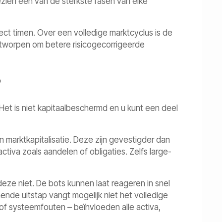
ezien een van de sterkste fasen van elke
fect timen. Over een volledige marktcyclus is de
ntworpen om betere risicogecorrigeerde
?
 Het is niet kapitaalbeschermd en u kunt een deel
 marktkapitalisatie. Deze zijn gevestigder dan
 activa zoals aandelen of obligaties. Zelfs large-
ze niet. De bots kunnen laat reageren in snel
de uitstap vangt mogelijk niet het volledige
f systeemfouten – beïnvloeden alle activa,