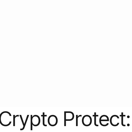
 geschikt?
teerde top 20 munten met geautomatiseerde
 het risicoprofiel is en voor wie deze strategie is
Crypto Protect: