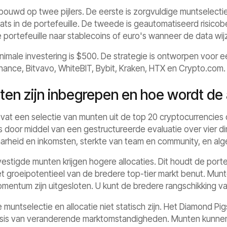
ebouwd op twee pijlers. De eerste is zorgvuldige muntselecti
ats in de portefeuille. De tweede is geautomatiseerd risicob
portefeuille naar stablecoins of euro's wanneer de data wijz
imale investering is $500. De strategie is ontworpen voor e
nance, Bitvavo, WhiteBIT, Bybit, Kraken, HTX en Crypto.com.
en zijn inbegrepen en hoe wordt de 
vat een selectie van munten uit de top 20 cryptocurrencies o
ts door middel van een gestructureerde evaluatie over vier dime
aarheid en inkomsten, sterkte van team en community, en a
stigde munten krijgen hogere allocaties. Dit houdt de portefe
t groeipotentieel van de bredere top-tier markt benut. Mu
omentum zijn uitgesloten. U kunt de bredere rangschikking 
de muntselectie en allocatie niet statisch zijn. Het Diamond P
basis van veranderende marktomstandigheden. Munten kunn