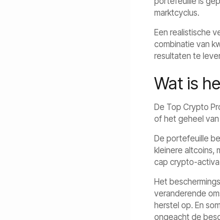
portefeuille is g
marktcyclus.
Een realistische v
combinatie van kw
resultaten te lev
Wat is he
De Top Crypto Pro
of het geheel van 
De portefeuille b
kleinere altcoins, 
cap crypto-activa
Het beschermingsm
veranderende omst
herstel op. En so
ongeacht de besc