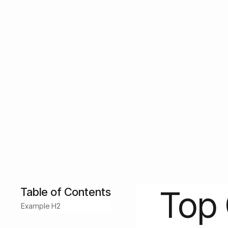
en voor wie is het
Top Crypto Protect investeert in zorgvuldig geselec
stablecoin-bescherming. Ontdek hoe de bots werken, wat
bedoeld.
Idan Velleman
May 25, 2026
Read Time:
9
min
Customer Success
Top 
Table of Contents
Example H2