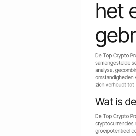
het 
gebr
De Top Crypto Pro
samengestelde sel
analyse, gecombin
omstandigheden ver
zich verhoudt tot
Wat is d
De Top Crypto Pro
cryptocurrencies 
groeipotentieel c