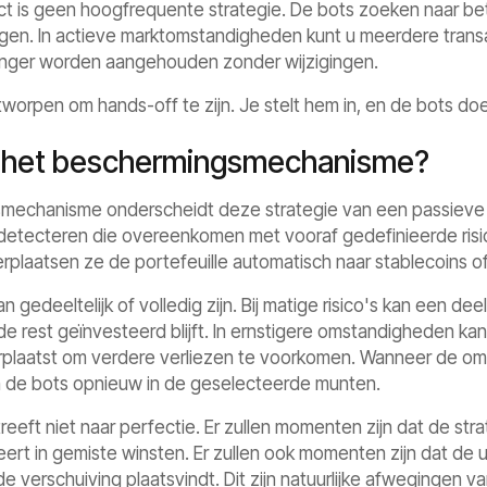
t is geen hoogfrequente strategie. De bots zoeken naar bete
en. In actieve marktomstandigheden kunt u meerdere transac
langer worden aangehouden zonder wijzigingen.
tworpen om hands-off te zijn. Je stelt hem in, en de bots doe
 het beschermingsmechanisme?
mechanisme onderscheidt deze strategie van een passieve m
etecteren die overeenkomen met vooraf gedefinieerde risi
rplaatsen ze de portefeuille automatisch naar stablecoins of
n gedeeltelijk of volledig zijn. Bij matige risico's kan een de
l de rest geïnvesteerd blijft. In ernstigere omstandigheden ka
rplaatst om verdere verliezen te voorkomen. Wanneer de o
 de bots opnieuw in de geselecteerde munten.
eeft niet naar perfectie. Er zullen momenten zijn dat de str
teert in gemiste winsten. Er zullen ook momenten zijn dat de uit
 verschuiving plaatsvindt. Dit zijn natuurlijke afwegingen v