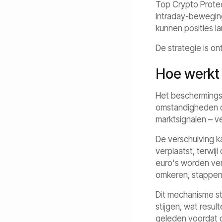
Top Crypto Protec
intraday-beweging
kunnen posities 
De strategie is on
Hoe werkt
Het beschermings
omstandigheden d
marktsignalen – ve
De verschuiving ka
verplaatst, terwij
euro's worden ve
omkeren, stappen
Dit mechanisme str
stijgen, wat resul
geleden voordat de