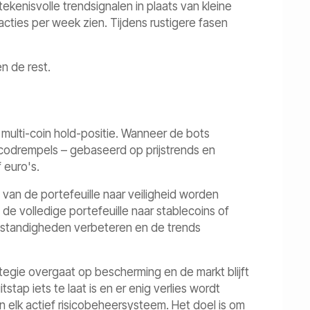
kenisvolle trendsignalen in plaats van kleine
ties per week zien. Tijdens rustigere fasen
n de rest.
ulti-coin hold-positie. Wanneer de bots
codrempels – gebaseerd op prijstrends en
 euro's.
el van de portefeuille naar veiligheid worden
n de volledige portefeuille naar stablecoins of
mstandigheden verbeteren en de trends
ategie overgaat op bescherming en de markt blijft
stap iets te laat is en er enig verlies wordt
an elk actief risicobeheersysteem. Het doel is om