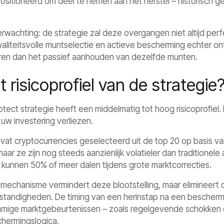
epositioneerd om deel te nemen aan het herstel – historisch g
erwachting: de strategie zal deze overgangen niet altijd per
aliteitsvolle muntselectie en actieve bescherming echter o
eren dan het passief aanhouden van dezelfde munten.
t risicoprofiel van de strategie
tect strategie heeft een middelmatig tot hoog risicoprofiel.
uw investering verliezen.
evat cryptocurrencies geselecteerd uit de top 20 op basis van
maar ze zijn nog steeds aanzienlijk volatieler dan traditionele
 kunnen 50% of meer dalen tijdens grote marktcorrecties.
echanisme vermindert deze blootstelling, maar elimineert de
andigheden. De timing van een herinstap na een beschermen
mmige marktgebeurtenissen – zoals regelgevende schokken o
hermingslogica.