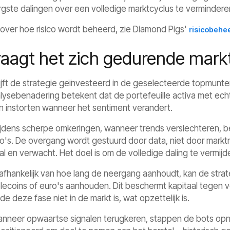
rgste dalingen over een volledige marktcyclus te vermindere
 over hoe risico wordt beheerd, zie Diamond Pigs'
risicobehe
aagt het zich gedurende markt
lijft de strategie geïnvesteerd in de geselecteerde topmunte
lysebenadering betekent dat de portefeuille activa met ec
len instorten wanneer het sentiment verandert.
tijdens scherpe omkeringen, wanneer trends verslechteren, b
o's. De overgang wordt gestuurd door data, niet door marktni
l en verwacht. Het doel is om de volledige daling te vermijd
 afhankelijk van hoe lang de neergang aanhoudt, kan de strat
tablecoins of euro's aanhouden. Dit beschermt kapitaal tegen
e deze fase niet in de markt is, wat opzettelijk is.
wanneer opwaartse signalen terugkeren, stappen de bots op