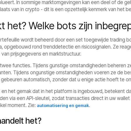
lueert. In sommige marktomgevingen kan een deel of de gehe
aats van in crypto - dit is een opzettelijk kenmerk van het
t het? Welke bots zijn inbegre
ortefeuille wordt beheerd door een set toegewijde trading b
, opgebouwd rond trenddetectie en risicosignalen. Ze reage
 van prijsgegevens en marktstructuur.
 twee functies. Tijdens gunstige omstandigheden beheren ze
nten. Tijdens ongunstige omstandigheden voeren ze de besc
es gebeuren automatisch, zonder dat u enige actie hoeft te 
 en het gemak dat in het platform is ingebouwd, betekent da
den via een API-sleutel, zodat transacties direct in uw wal
kel moment. Zie:
.
automatisering en gemak
andelt het?