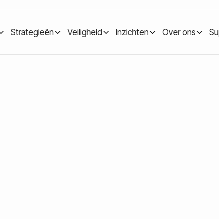
Strategieën
Veiligheid
Inzichten
Over ons
Su
rotect: hoe werkt het en voor wie is het geschikt?
t: hoe werkt het