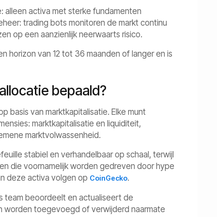
e: alleen activa met sterke fundamenten
eheer: trading bots monitoren de markt continu
en op een aanzienlijk neerwaarts risico.
en horizon van 12 tot 36 maanden of langer en is
allocatie bepaald?
p basis van marktkapitalisatie. Elke munt
nsies: marktkapitalisatie en liquiditeit,
lgemene marktvolwassenheid.
uille stabiel en verhandelbaar op schaal, terwijl
nten die voornamelijk worden gedreven door hype
van deze activa volgen op
.
CoinGecko
igs team beoordeelt en actualiseert de
en worden toegevoegd of verwijderd naarmate