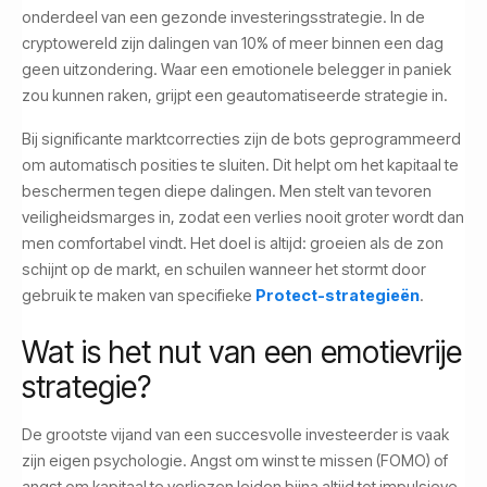
onderdeel van een gezonde investeringsstrategie. In de
cryptowereld zijn dalingen van 10% of meer binnen een dag
geen uitzondering. Waar een emotionele belegger in paniek
zou kunnen raken, grijpt een geautomatiseerde strategie in.
Bij significante marktcorrecties zijn de bots geprogrammeerd
om automatisch posities te sluiten. Dit helpt om het kapitaal te
beschermen tegen diepe dalingen. Men stelt van tevoren
veiligheidsmarges in, zodat een verlies nooit groter wordt dan
men comfortabel vindt. Het doel is altijd: groeien als de zon
schijnt op de markt, en schuilen wanneer het stormt door
gebruik te maken van specifieke
Protect-strategieën
.
Wat is het nut van een emotievrije
strategie?
De grootste vijand van een succesvolle investeerder is vaak
zijn eigen psychologie. Angst om winst te missen (FOMO) of
angst om kapitaal te verliezen leiden bijna altijd tot impulsieve