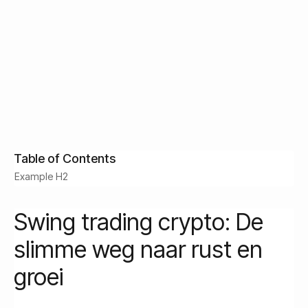
duurzame groei en het beschermen van kapitaal bij
onrust.
Krijg gratis toegang
Gosia Surowiec
Customer Success
March 8, 2026
Table of Contents
Example H2
Swing trading crypto: De
slimme weg naar rust en
groei