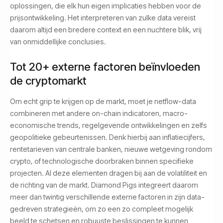
oplossingen, die elk hun eigen implicaties hebben voor de
prijsontwikkeling. Het interpreteren van zulke data vereist
daarom altijd een bredere context en een nuchtere blik, vrij
van onmiddellijke conclusies.
Tot 20+ externe factoren beïnvloeden
de cryptomarkt
Om echt grip te krijgen op de markt, moet je netflow-data
combineren met andere on-chain indicatoren, macro-
economische trends, regelgevende ontwikkelingen en zelfs
geopolitieke gebeurtenissen. Denk hierbij aan inflatiecijfers,
rentetarieven van centrale banken, nieuwe wetgeving rondom
crypto, of technologische doorbraken binnen specifieke
projecten. Al deze elementen dragen bij aan de volatiliteit en
de richting van de markt. Diamond Pigs integreert daarom
meer dan twintig verschillende externe factoren in zijn data-
gedreven strategieën, om zo een zo compleet mogelijk
beeld te schetsen en robuuste beslissingen te kunnen