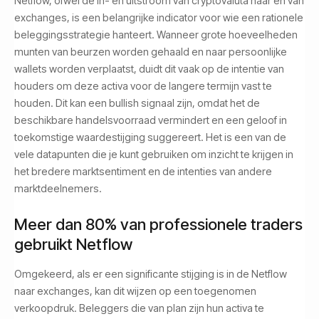
Netflow, ofwel de in- en uitstroom van cryptovaluta naar en van
exchanges, is een belangrijke indicator voor wie een rationele
beleggingsstrategie hanteert. Wanneer grote hoeveelheden
munten van beurzen worden gehaald en naar persoonlijke
wallets worden verplaatst, duidt dit vaak op de intentie van
houders om deze activa voor de langere termijn vast te
houden. Dit kan een bullish signaal zijn, omdat het de
beschikbare handelsvoorraad vermindert en een geloof in
toekomstige waardestijging suggereert. Het is een van de
vele datapunten die je kunt gebruiken om inzicht te krijgen in
het bredere marktsentiment en de intenties van andere
marktdeelnemers.
Meer dan 80% van professionele traders
gebruikt Netflow
Omgekeerd, als er een significante stijging is in de Netflow
naar exchanges, kan dit wijzen op een toegenomen
verkoopdruk. Beleggers die van plan zijn hun activa te