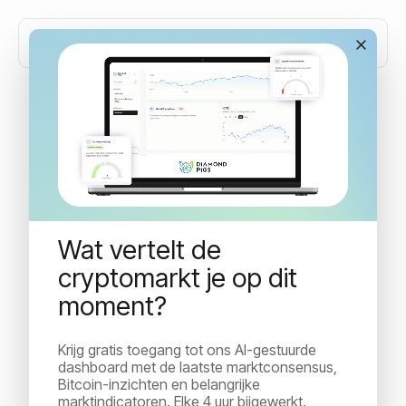
Netflow: wat instroom en
uitstroom op exchanges
zeggen
Wat vertelt de
cryptomarkt je op dit
Ontdek wat netflow is en hoe crypto-instromen en -
moment?
uitstromen op exchanges inzicht geven in
marktsentiment, trends en beleggingskansen.
Krijg gratis toegang tot ons AI-gestuurde
dashboard met de laatste marktconsensus,
Bitcoin-inzichten en belangrijke
Irina Kuncheva
marktindicatoren. Elke 4 uur bijgewerkt.
Customer Success