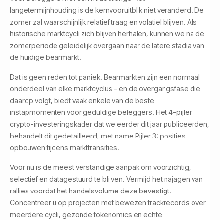
langetermijnhouding is de kernvooruitblik niet veranderd. De
zomer zal waarschijnlijk relatief traag en volatiel blijven. Als
historische marktcycli zich blijven herhalen, kunnen we na de
zomerperiode geleidelijk overgaan naar de latere stadia van
de huidige bearmarkt.
Dat is geen reden tot paniek. Bearmarkten zijn een normaal
onderdeel van elke marktcyclus – en de overgangsfase die
daarop volgt, biedt vaak enkele van de beste
instapmomenten voor geduldige beleggers. Het 4-pijler
crypto-investeringskader dat we eerder dit jaar publiceerden,
behandelt dit gedetailleerd, met name Pijler 3: posities
opbouwen tijdens markttransities.
Voor nu is de meest verstandige aanpak om voorzichtig,
selectief en datagestuurd te blijven. Vermijd het najagen van
rallies voordat het handelsvolume deze bevestigt.
Concentreer u op projecten met bewezen trackrecords over
meerdere cycli, gezonde tokenomics en echte