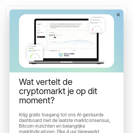
Marktupdate mei: is
voorzichtigheid nog steeds
de juiste zet in deze
Wat vertelt de
cryptobearmarkt?
cryptomarkt je op dit
moment?
Cryptomarkten blijven onder druk staan nu we de
achtste opeenvolgende maand van de bearmarktfase
Krijg gratis toegang tot ons AI-gestuurde
ingaan. Dit is wat Bitcoin dominantie, macrotendenzen
dashboard met de laatste marktconsensus,
en sectorrotatie nu betekenen voor uw portefeuille.
Bitcoin-inzichten en belangrijke
marktindicatoren. Elke 4 uur bijgewerkt.