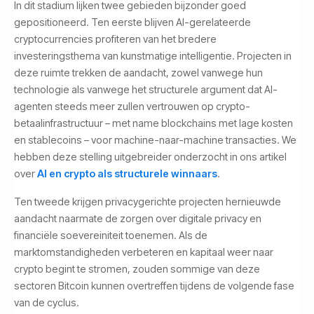
In dit stadium lijken twee gebieden bijzonder goed
gepositioneerd. Ten eerste blijven AI-gerelateerde
cryptocurrencies profiteren van het bredere
investeringsthema van kunstmatige intelligentie. Projecten in
deze ruimte trekken de aandacht, zowel vanwege hun
technologie als vanwege het structurele argument dat AI-
agenten steeds meer zullen vertrouwen op crypto-
betaalinfrastructuur – met name blockchains met lage kosten
en stablecoins – voor machine-naar-machine transacties. We
hebben deze stelling uitgebreider onderzocht in ons artikel
over
AI en crypto als structurele winnaars
.
Ten tweede krijgen privacygerichte projecten hernieuwde
aandacht naarmate de zorgen over digitale privacy en
financiële soevereiniteit toenemen. Als de
marktomstandigheden verbeteren en kapitaal weer naar
crypto begint te stromen, zouden sommige van deze
sectoren Bitcoin kunnen overtreffen tijdens de volgende fase
van de cyclus.