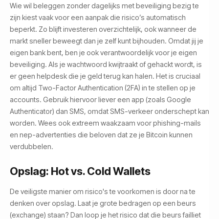
Wie wil beleggen zonder dagelijks met beveiliging bezig te
zijn kiest vaak voor een aanpak die risico’s automatisch
beperkt. Zo blijft investeren overzichtelijk, ook wanneer de
markt sneller beweegt dan je zelf kunt bijhouden. Omdat jij je
eigen bank bent, ben je ook verantwoordelijk voor je eigen
beveiliging. Als je wachtwoord kwijtraakt of gehackt wordt, is
er geen helpdesk die je geld terug kan halen. Het is cruciaal
om altijd Two-Factor Authentication (2FA) in te stellen op je
accounts. Gebruik hiervoor liever een app (zoals Google
Authenticator) dan SMS, omdat SMS-verkeer onderschept kan
worden. Wees ook extreem waakzaam voor phishing-mails
en nep-advertenties die beloven dat ze je Bitcoin kunnen
verdubbelen.
Opslag: Hot vs. Cold Wallets
De veiligste manier om risico's te voorkomen is door na te
denken over opslag. Laat je grote bedragen op een beurs
(exchange) staan? Dan loop je het risico dat die beurs failliet